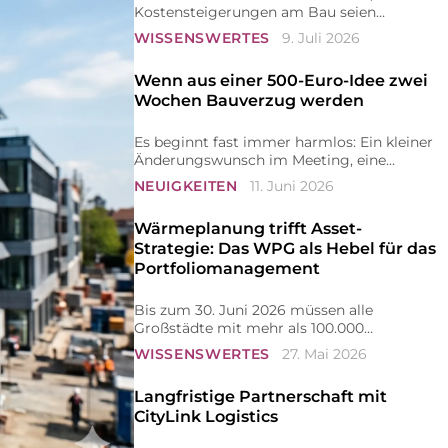
Kostensteigerungen am Bau seien
unvermeidbar. Wir sehen das anders. Wenn
WISSENSWERTES
9. Juli 2026
das Budget kippt, liegt es meist an zu viel
Optimismus in der frühen Planungsphase.
Wenn aus einer 500-Euro-Idee zwei
Wochen Bauverzug werden
Es beginnt fast immer harmlos: Ein kleiner
Änderungswunsch im Meeting, eine
minimale Verschiebung einer Trennwand,
NEUIGKEITEN
11. Juni 2026
eine zusätzliche Steckdose oder ein
vermeintlich besseres Material für die
Wärmeplanung trifft Asset-
Fassade.
Strategie: Das WPG als Hebel für das
Portfoliomanagement
Bis zum 30. Juni 2026 müssen alle
Großstädte mit mehr als 100.000
Einwohnern ihre kommunalen
WISSENSWERTES
27. Mai 2026
Wärmepläne vorlegen (§ 4 WPG). Städte
unter dieser Schwelle folgen bis zum 30.
Langfristige Partnerschaft mit
Juni 2028...
CityLink Logistics