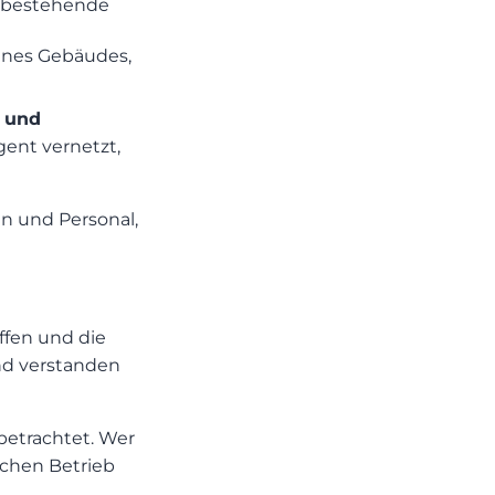
d bestehende
ines Gebäudes,
 und
ent vernetzt,
en und Personal,
ffen und die
and verstanden
betrachtet. Wer
lichen Betrieb